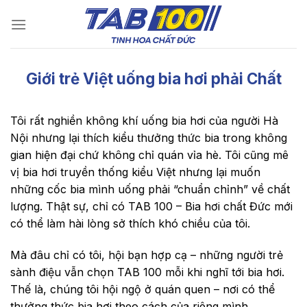
Chuyển
đến
nội
dung
Giới trẻ Việt uống bia hơi phải Chất
Tôi rất nghiền không khí uống bia hơi của người Hà
Nội nhưng lại thích kiểu thưởng thức bia trong không
gian hiện đại chứ không chỉ quán vỉa hè. Tôi cũng mê
vị bia hơi truyền thống kiểu Việt nhưng lại muốn
những cốc bia mình uống phải “chuẩn chỉnh” về chất
lượng. Thật sự, chỉ có TAB 100 – Bia hơi chất Đức mới
có thể làm hài lòng sở thích khó chiều của tôi.
Mà đâu chỉ có tôi, hội bạn hợp cạ – những người trẻ
sành điệu vẫn chọn TAB 100 mỗi khi nghĩ tới bia hơi.
Thế là, chúng tôi hội ngộ ở quán quen – nơi có thể
thưởng thức bia hơi theo cách của riêng mình.